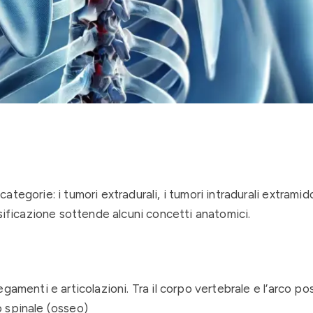
gorie: i tumori extradurali, i tumori intradurali extramidol
sificazione sottende alcuni concetti anatomici.
egamenti e articolazioni. Tra il corpo vertebrale e l’arco po
o spinale (osseo)