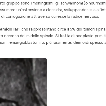
uesto gruppo sono i meningiomi, gli schwannomi (o neurinomi
sumere un’estensione a clessidra, sviluppandosi sia all’in
e di coniugazione attraverso cui esce la radice nervosa.
amidollari
, che rappresentano circa il 5% dei tumori spinali
 nervoso del midollo spinale. Si tratta di neoplasie primit
omi, emangioblastomi o, più raramente, dermoidi spesso a