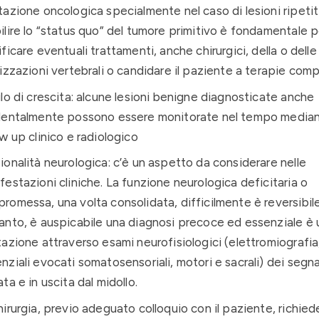
tazione oncologica specialmente nel caso di lesioni ripetit
ilire lo “status quo” del tumore primitivo è fondamentale p
ificare eventuali trattamenti, anche chirurgici, della o delle
lizzazioni vertebrali o candidare il paziente a terapie com
ilo di crescita: alcune lesioni benigne diagnosticate anche
dentalmente possono essere monitorate nel tempo media
ow up clinico e radiologico
ionalità neurologica: c’è un aspetto da considerare nelle
festazioni cliniche. La funzione neurologica deficitaria o
romessa, una volta consolidata, difficilmente è reversibile
anto, è auspicabile una diagnosi precoce ed essenziale è 
tazione attraverso esami neurofisiologici (elettromiografia
nziali evocati somatosensoriali, motori e sacrali) dei segnal
ata e in uscita dal midollo.
hirurgia, previo adeguato colloquio con il paziente, richie