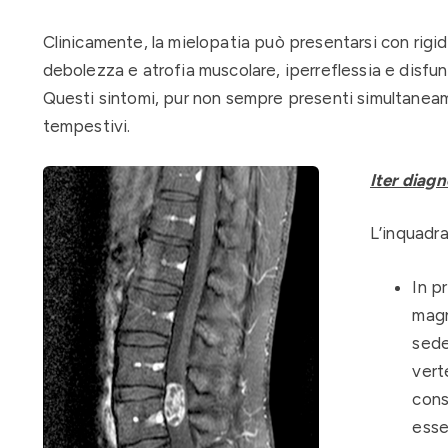
Clinicamente, la mielopatia può presentarsi con rigidit
debolezza e atrofia muscolare, iperreflessia e disfunz
Questi sintomi, pur non sempre presenti simultanea
tempestivi.
Iter diag
L’inquadra
In p
magn
sede
vert
cons
esse