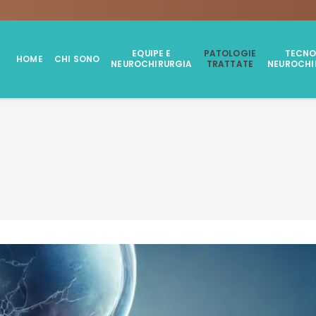
EQUIPE E
PATOLOGIE
TECNO
HOME
CHI SONO
NEUROCHIRURGIA
TRATTATE
NEUROCHI