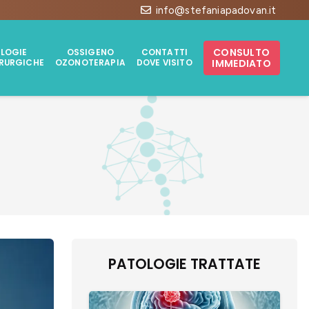
info@stefaniapadovan.it
CONSULTO
LOGIE
OSSIGENO
CONTATTI
IMMEDIATO
RURGICHE
OZONOTERAPIA
DOVE VISITO
PATOLOGIE TRATTATE