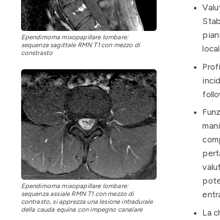
Valu
Stab
pian
Ependimoma mixopapillare lombare:
sequenza sagittale RMN T1 con mezzo di
loca
constrasto
Prof
inci
foll
Funz
mani
comp
pert
valu
pote
Ependimoma mixopapillare lombare:
entr
sequenza assiale RMN T1 con mezzo di
contrasto, si apprezza una lesione intradurale
della cauda equina con impegno canalare
La c