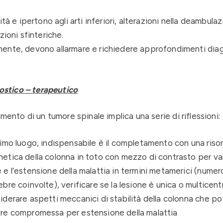
à e ipertono agli arti inferiori, alterazioni nella deambulaz
ioni sfinteriche.
mente, devono allarmare e richiedere approfondimenti diag
nostico – terapeutico
mento di un tumore spinale implica una serie di riflessioni:
rimo luogo, indispensabile è il completamento con una ris
etica della colonna in toto con mezzo di contrasto per val
 e l’estensione della malattia in termini metamerici (numer
ebre coinvolte), verificare se la lesione è unica o multicent
iderare aspetti meccanici di stabilità della colonna che p
re compromessa per estensione della malattia