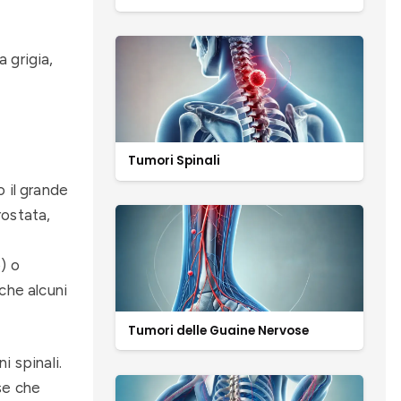
 grigia,
Tumori Spinali
 il grande
rostata,
) o
che alcuni
Tumori delle Guaine Nervose
i spinali.
ose che