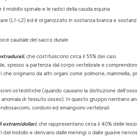
l midollo spinale e le radici della cauda equina
llare (L1-L2) ed è organizzato in sostanza bianca e sostanza
pice caudale del sacco durale
xtradurali
, che costituiscono circa il 55% dei casi.
urale, spesso a partenza dal corpo vertebrale e comprendono
i che originano da altri organi come polmone, mammella, p
ioni osteolitiche (quando causano la distruzione dell’osso
nomala di tessuto osseo). In questo gruppo rientrano an
condrosarcomi, cordomi ed emangiomi vertebrali.
i extramidollari
, che rappresentano circa il 40% delle lesion
ori del midollo e derivano dalle meningi o dalle guaine nerv