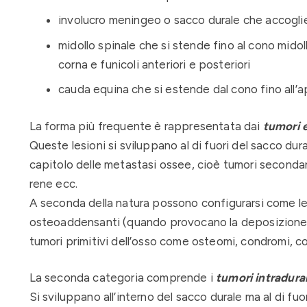
involucro meningeo o sacco durale che accoglie i
midollo spinale che si stende fino al cono mido
corna e funicoli anteriori e posteriori
cauda equina che si estende dal cono fino all’a
La forma più frequente è rappresentata dai
tumori e
Queste lesioni si sviluppano al di fuori del sacco d
capitolo delle metastasi ossee, cioè tumori secondar
rene ecc.
A seconda della natura possono configurarsi come les
osteoaddensanti (quando provocano la deposizione a
tumori primitivi dell’osso come osteomi, condromi, 
La seconda categoria comprende i
tumori intradural
Si sviluppano all’interno del sacco durale ma al di fu