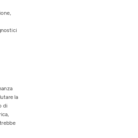
ione,
nostici
onanza
utare la
o di
rica,
otrebbe