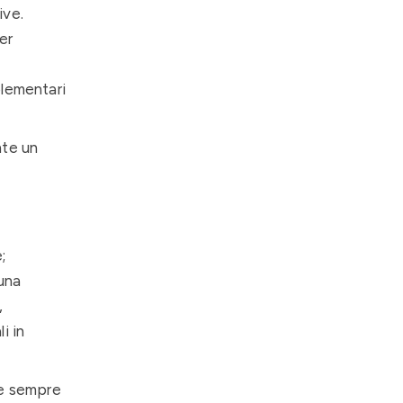
ive.
er
plementari
nte un
;
una
,
i in
de sempre