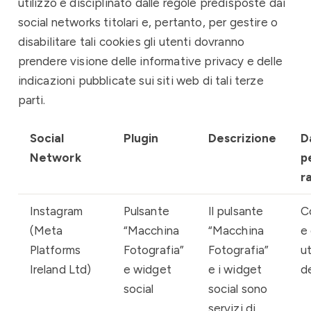
utilizzo è disciplinato dalle regole predisposte dai
social networks titolari e, pertanto, per gestire o
disabilitare tali cookies gli utenti dovranno
prendere visione delle informative privacy e delle
indicazioni pubblicate sui siti web di tali terze
parti.
Social
Plugin
Descrizione
D
Network
p
r
Instagram
Pulsante
Il pulsante
C
(
Meta
“Macchina
“Macchina
e 
Platforms
Fotografia”
Fotografia”
ut
Ireland Ltd)
e widget
e i widget
de
social
social sono
servizi di