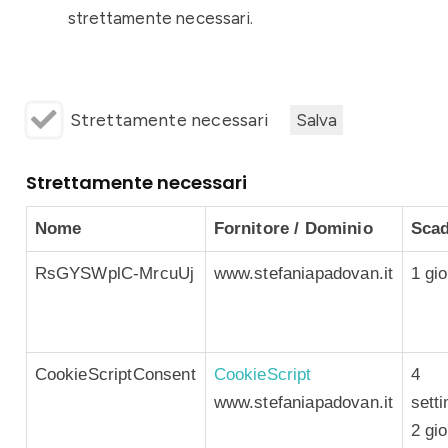
strettamente necessari.
Strettamente necessari
Salva
Strettamente necessari
Nome
Fornitore / Dominio
Sca
RsGYSWplC-MrcuUj
www.stefaniapadovan.it
1 gi
CookieScriptConsent
CookieScript
4
www.stefaniapadovan.it
sett
2 gio