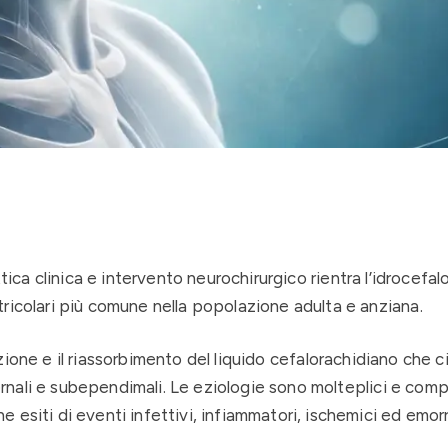
tica clinica e intervento neurochirurgico rientra l’idrocefal
ricolari più comune nella popolazione adulta e anziana.
duzione e il riassorbimento del liquido cefalorachidiano che c
sternali e subependimali. Le eziologie sono molteplici e co
esiti di eventi infettivi, infiammatori, ischemici ed emor