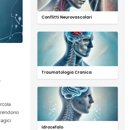
Conflitti Neurovascolari
Traumatologia Cranica
o
ircola
mprendono
ragici
Idrocefalo