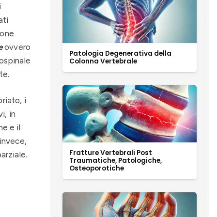
i
ati
ione
e
ovvero
Patologia Degenerativa della
ospinale
Colonna Vertebrale
te.
iato, i
i, in
e e il
 invece,
Fratture Vertebrali Post
arziale.
Traumatiche, Patologiche,
Osteoporotiche