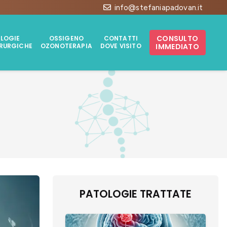
info@stefaniapadovan.it
CONSULTO
LOGIE
OSSIGENO
CONTATTI
IMMEDIATO
RURGICHE
OZONOTERAPIA
DOVE VISITO
PATOLOGIE TRATTATE