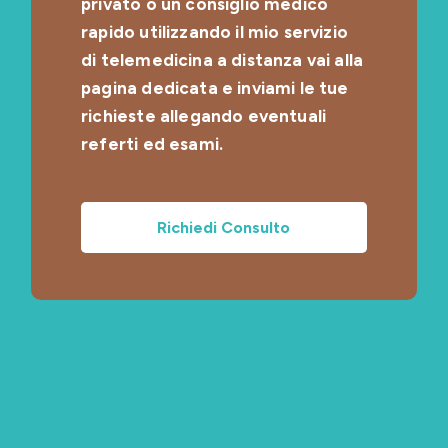
privato o un consiglio medico
rapido utilizzando il mio servizio
di telemedicina a distanza vai alla
pagina dedicata e inviami le tue
richieste allegando eventuali
referti ed esami.
Richiedi Consulto