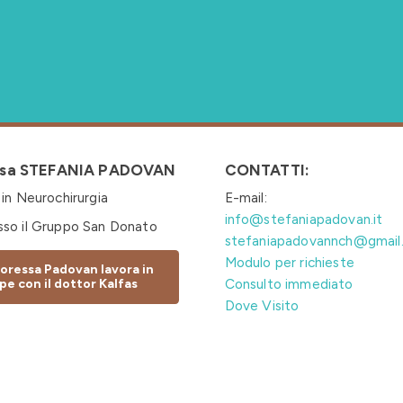
ssa STEFANIA PADOVAN
CONTATTI:
 in Neurochirurgia
E-mail:
info@stefaniapadovan.it
sso il Gruppo San Donato
stefaniapadovannch@gmail
Modulo per richieste
oressa Padovan lavora in
Consulto immediato
pe con il dottor Kalfas
Dove Visito