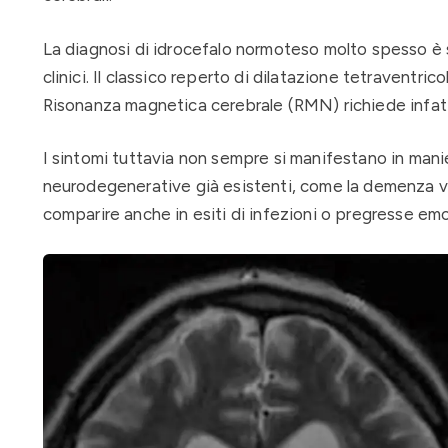
La diagnosi di idrocefalo normoteso molto spesso è 
clinici. Il classico reperto di dilatazione tetravent
Risonanza magnetica cerebrale (RMN) richiede infatt
I sintomi tuttavia non sempre si manifestano in man
neurodegenerative già esistenti, come la demenza vas
comparire anche in esiti di infezioni o pregresse emo