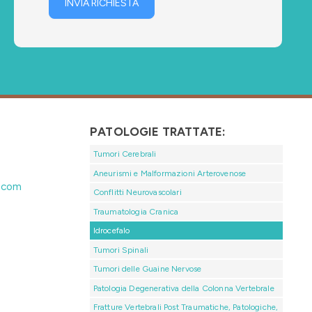
INVIA RICHIESTA
PATOLOGIE TRATTATE:
Tumori Cerebrali
Aneurismi e Malformazioni Arterovenose
.com
Conflitti Neurovascolari
Traumatologia Cranica
Idrocefalo
Tumori Spinali
Tumori delle Guaine Nervose
Patologia Degenerativa della Colonna Vertebrale
Fratture Vertebrali Post Traumatiche, Patologiche,