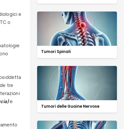
iologici e
 TC o
patologie
Tumori Spinali
sono
cosiddetta
de tre
alterazioni
rcia)
e
Tumori delle Guaine Nervose
dramento